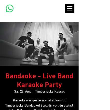
Bandaoke - Live Band
Karaoke Party
Sa., 26. Apr.
  |  
Timberjacks Kassel
Karaoke war gestern – jetzt kommt
Timberjacks Bandaoke! Stell dir vor, du stehst