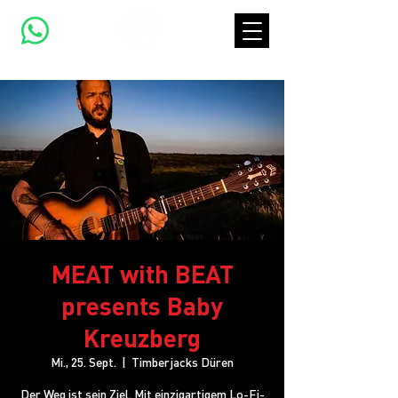
MEAT with BEAT
presents Baby
Kreuzberg
Mi., 25. Sept.
  |  
Timberjacks Düren
Der Weg ist sein Ziel. Mit einzigartigem Lo-Fi-