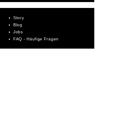
Story
Blog
Jobs
FAQ - Häufige Fragen
AGB
Datenschutz
Impressum
Bewerte uns jetzt auf Trustpilot