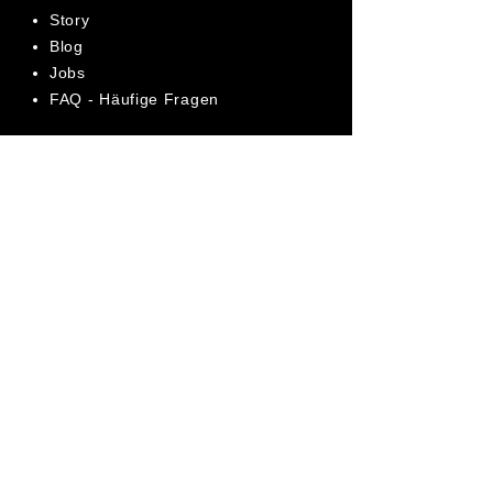
Story
Blog
Jobs
FAQ - Häufige Fragen
AGB
Datenschutz
Impressum
Bewerte uns jetzt auf Trustpilot