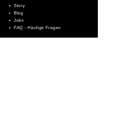
Story
Blog
Jobs
FAQ - Häufige Fragen
AGB
Datenschutz
Impressum
Bewerte uns jetzt auf Trustpilot