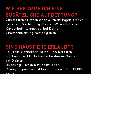
WIE BEKOMME ICH EINE
ZUSÄTZLICHE AUFBETTUNG?
Zusätzliche Betten oder Aufbettungen stehen
nicht zur Verfügung. Deinen Wunsch für ein
Kinderbett kannst du bei Deiner
Zimmerbuchung mit angeben.
SIND HAUSTIERE ERLAUBT?
Ja, Dein Vierbeiner ist bei uns herzlich
willkommen! Bitte bemerke diesen Wunsch
bei Deiner
Buchung. Für den zusätzlichen
Reinigungsaufwand berechnen wir Dir 10,00€
extra.
GIBT ES EINEN FÖN &
HANDTÜCHER?
Ein Fön und ausreichend frische Handtücher
liegen für Dich im Badezimmer bereit.
GIBT ES W-LAN?
W-LAN steht kostenfrei in allen Zimmern zur
Verfügung.