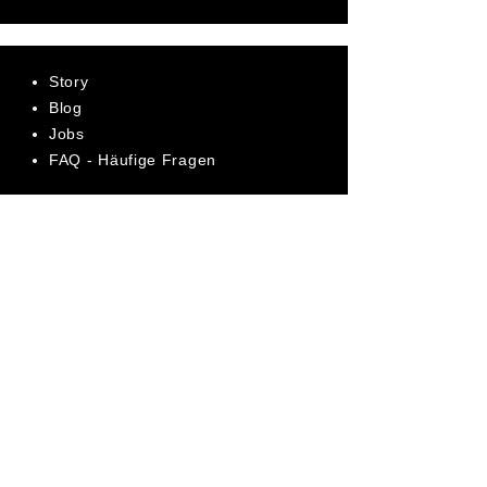
Story
Blog
Jobs
FAQ - Häufige Fragen
AGB
Datenschutz
Impressum
Bewerte uns jetzt auf Trustpilot