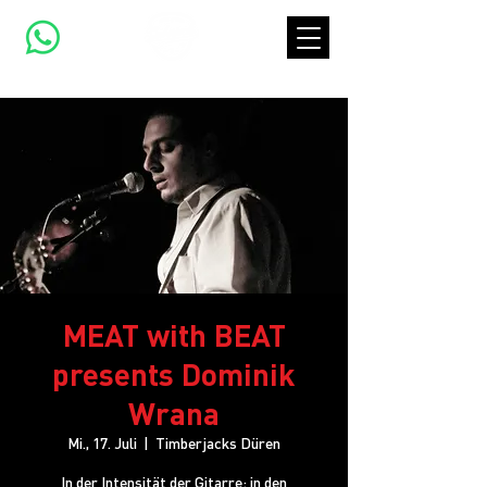
MEAT with BEAT
presents Dominik
Wrana
Mi., 17. Juli
  |  
Timberjacks Düren
In der Intensität der Gitarre; in den