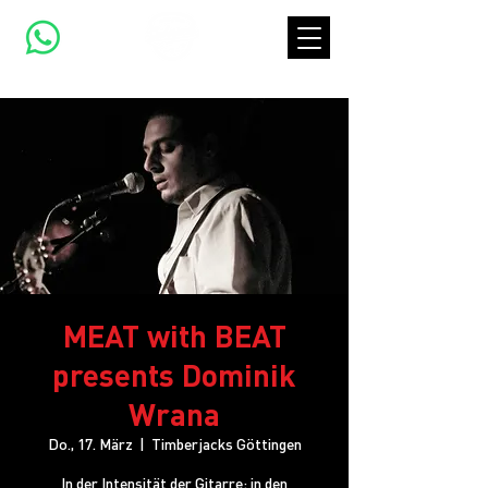
MEAT with BEAT
presents Dominik
Wrana
Do., 17. März
  |  
Timberjacks Göttingen
In der Intensität der Gitarre; in den