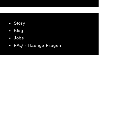
Story
Blog
Jobs
FAQ - Häufige Fragen
AGB
Datenschutz
Impressum
Bewerte uns jetzt auf Trustpilot