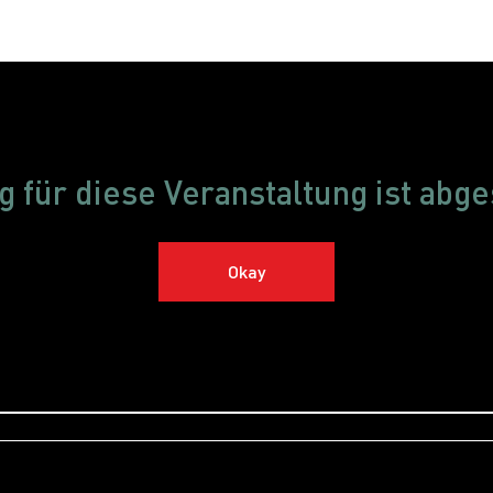
Restaurant
Hotel
Shows
Onlineshop
Blog
J
 für diese Veranstaltung ist abge
Okay