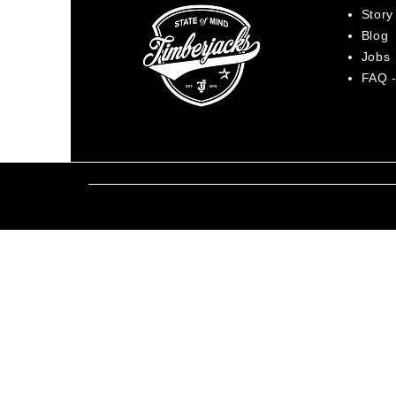
Story
Blog
Jobs
FAQ -