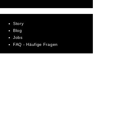
Story
Blog
Jobs
FAQ - Häufige Fragen
AGB
Datenschutz
Impressum
Bewerte uns jetzt auf Trustpilot