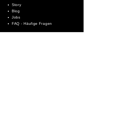
Story
Blog
Jobs
FAQ - Häufige Fragen
AGB
Datenschutz
Impressum
Bewerte uns jetzt auf Trustpilot