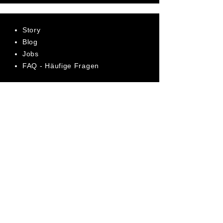
Story
Blog
Jobs
FAQ - Häufige Fragen
AGB
Datenschutz
Impressum
Bewerte uns jetzt auf Trustpilot