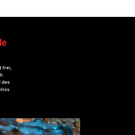
obs
FAQ
de
 frei,
ch
d des
llos