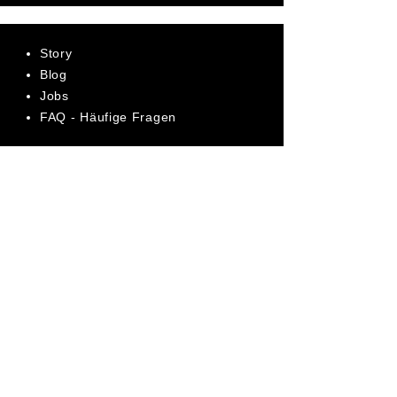
Story
Blog
Jobs
FAQ - Häufige Fragen
AGB
Datenschutz
Impressum
Bewerte uns jetzt auf Trustpilot