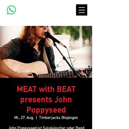
MEAT with BEAT
presents John
Poppyseed
Mi., 27. Aug.
  |  
Timberjacks Bispingen
John Poppyseed ist Solokünstler oder Band