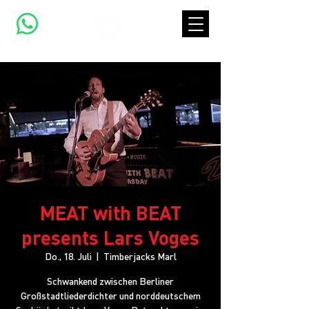
MEAT with BEAT
presents Lars Voges
Do., 18. Juli
  |  
Timberjacks Marl
Schwankend zwischen Berliner
Großstadtliederdichter und norddeutschem