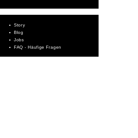
Story
Blog
Jobs
FAQ - Häufige Fragen
AGB
Datenschutz
Impressum
Bewerte uns jetzt auf Trustpilot