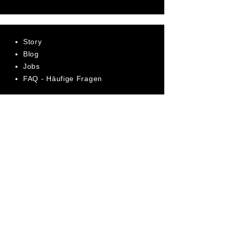
Story
Blog
Jobs
FAQ - Häufige Fragen
AGB
Datenschutz
Impressum
Bewerte uns jetzt auf Trustpilot