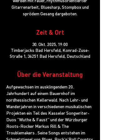
werden mit rauer, rhythmusorientierter
Gitarrenarbeit, Bluesharp, Stompbox und
sprödem Gesang dargeboten.
Zeit & Ort
30. Okt. 2025, 19:00
Timberjacks Bad Hersfeld, Konrad-Zuse-
Straße 1, 36251 Bad Hersfeld, Deutschland
Über die Veranstaltung
Aufgewachsen im ausklingendem 20. 
Jahrhundert auf einem Bauernhof im 
nordhessischen Kellerwald. Nach Lehr- und 
Wanderjahren in verschiedenen musikalischen 
Projekten ein Teil des Kasseler Songwriter-
Duos “Wuthe & Faust” und der Würzburger 
Roots-Rocker Markus Rill & The 
Troublemakers . Seine Songs entstehen im 
Schmelztiegel von Blues, Rock’n’Roll,Country 