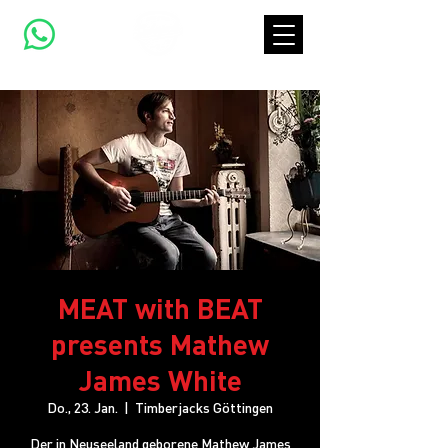
MEAT with BEAT
presents Mathew
James White
Do., 23. Jan.
  |  
Timberjacks Göttingen
Der in Neuseeland geborene Mathew James