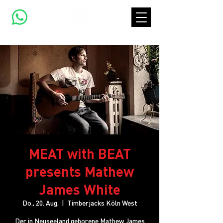
MEAT with BEAT
presents Mathew
James White
Do., 20. Aug.
  |  
Timberjacks Köln West
Der in Neuseeland geborene Mathew James