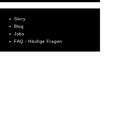
Story
Blog
Jobs
FAQ - Häufige Fragen
AGB
Datenschutz
Impressum
Bewerte uns jetzt auf Trustpilot