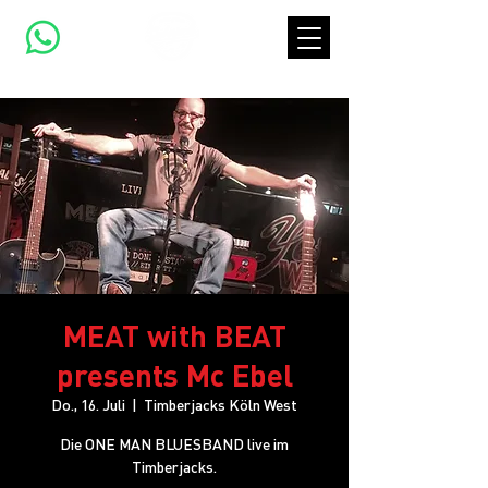
MEAT with BEAT
presents Mc Ebel
Do., 16. Juli
  |  
Timberjacks Köln West
Die ONE MAN BLUESBAND live im
Timberjacks.