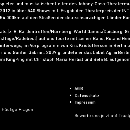
spieler und musikalischer Leiter des Johnny-Cash-Theatermus
 - 2012 in über 540 Shows mit. Es gab den Theaterpreis der IN
54.000km auf den Straßen der deutschsprachigen Länder Eu
ivals (z. B. Bardentreffen/Nürnberg, World Games/Duisburg, 
ttage/Radebeul) auf und tourte mit seiner Band, Roland Hein
nterwegs, im Vorprogramm von Kris Kristofferson in Berlin u
 und Gunter Gabriel. 2009 gründete er das Label AgrarBerlin
imi KingPing mit Christoph Maria Herbst und Bela B. aufgen
AGB
Datenschutz
Impressum
 Häufige Fragen
Bewerte uns jetzt auf Trustp