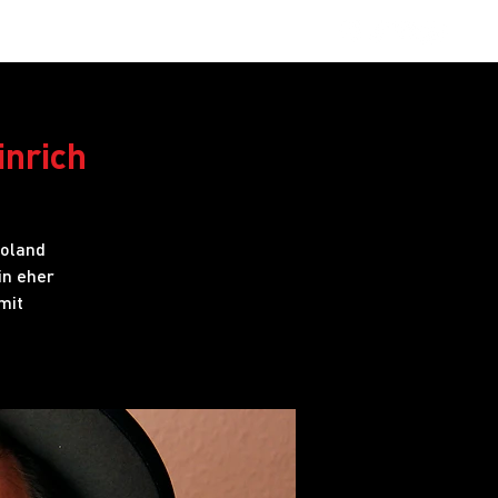
obs
FAQ
inrich
Roland
in eher
mit