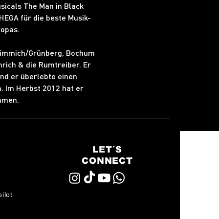
icals The Man in Black 
THEGA für die beste Musik-
ropas.
Grimmich/Grünberg, Bochum 
rich & die Rumtreiber. Er 
nd er überlebte einen 
. Im Herbst 2012 hat er 
ommen.
LET´S
CONNECT
ilot