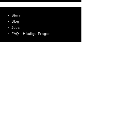
Story
Blog
Jobs
FAQ - Häufige Fragen
AGB
Datenschutz
Impressum
Bewerte uns jetzt auf Trustpilot