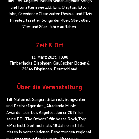
aus Los Angeles. Neben seinen eigenen Songs
und Künstlern wie z.B. Eric Clapton, Elton
John, Creedence Clearwater Revival und Elvis
Presley, lässt er Songs der 40er, 50er, 60er,
70er und 80er Jahre aufleben.
Zeit & Ort
12. März 2025, 18:00
Timberjacks Bispingen, Gaußscher Bogen 6,
29646 Bispingen, Deutschland
Über die Veranstaltung
Till Maten ist Sänger, Gitarrist, Songwriter 
und Preisträger des „Akademia Music 
Awards“ aus Los Angeles, den er 2019 für 
seine EP „The Others“ für beste Rock/Pop 
EP erhielt. Seit mehr als 10 Jahren ist Till 
Maten in verschiedenen Besetzungen regional 
und überregional unterwegs. Bei seinen 