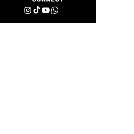
Story
Blog
Jobs
FAQ - Häufige Fragen
AGB
Datenschutz
Impressum
Bewerte uns jetzt auf Trustpilot