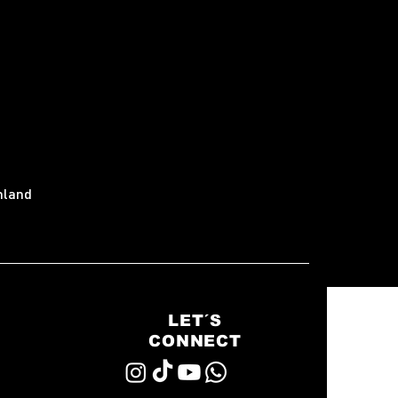
hland
LET´S
CONNECT