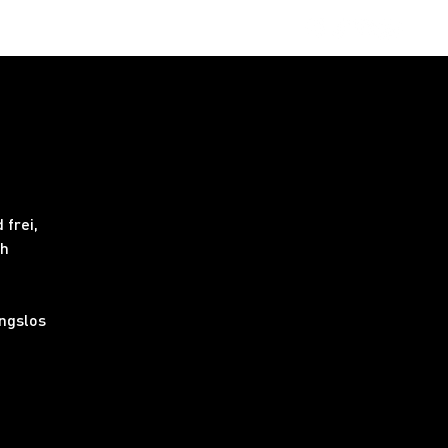
obs
FAQ
 frei,
ch
ngslos