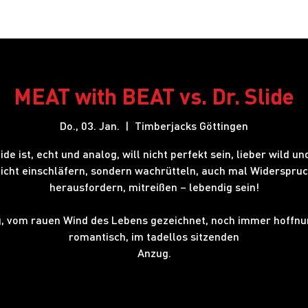
Restaurant
Hotel
Shows
Onlineshop
Blog
J
MEAT with BEAT vs. Dr. Slide
Do., 03. Jan.
  |  
Timberjacks Göttingen
lide ist, echt und analog, will nicht perfekt sein, lieber wild und
icht einschläfern, sondern wachrütteln, auch mal Widerspru
herausfordern, mitreißen – lebendig sein!
g, vom rauen Wind des Lebens gezeichnet, noch immer hoffnu
romantisch, im tadellos sitzenden
Anzug.