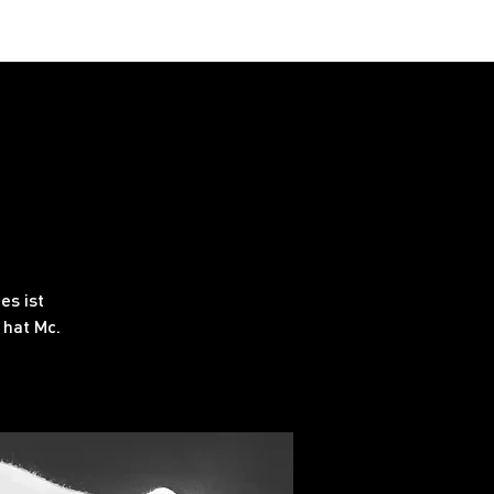
obs
FAQ
es ist
 hat Mc.