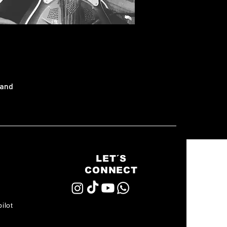
land
LET´S
CONNECT
ilot