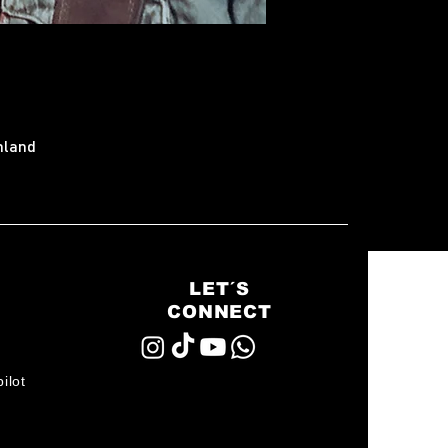
hland
LET´S
CONNECT
ilot