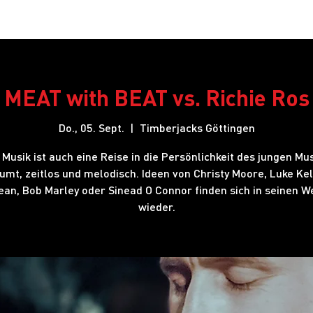
Restaurant
Hotel
Shows
Onlineshop
Blog
J
MEAT with BEAT vs. Richie Ros
Do., 05. Sept.
  |  
Timberjacks Göttingen
 Musik ist auch eine Reise in die Persönlichkeit des jungen Mus
umt, zeitlos und melodisch. Ideen von Christy Moore, Luke Kel
ean, Bob Marley oder Sinead O Connor finden sich in seinen W
wieder.