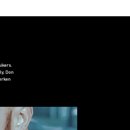
obs
FAQ
ikers.
ly, Don
erken