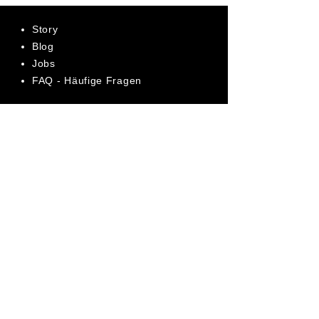
Story
Blog
Jobs
FAQ - Häufige Fragen
AGB
Datenschutz
Impressum
Bewerte uns jetzt auf Trustpilot