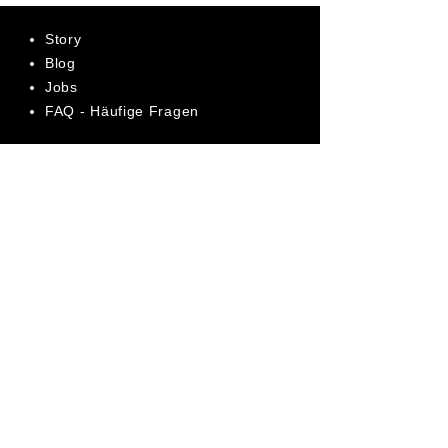
Story
Blog
Jobs
FAQ - Häufige Fragen
AGB
Datenschutz
Impressum
Bewerte uns jetzt auf Trustpilot