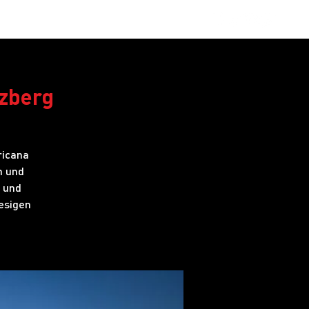
obs
FAQ
zberg
ricana
n und
z und
esigen