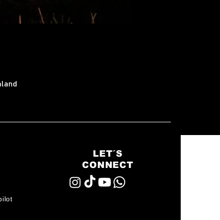
hland
LET´S
CONNECT
ilot