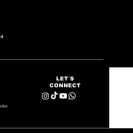
nd
LET´S
CONNECT
ilot