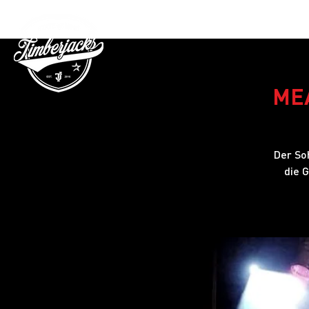
Gutschein
MEA
Der So
die 