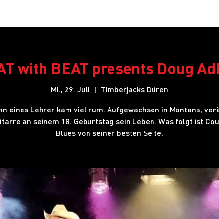
Restaurant
Hotel
Shows
Onlineshop
Blog
J
T with BEAT presents Doug Ad
Mi., 29. Juli
  |  
Timberjacks Düren
hn eines Lehrer kam viel rum. Aufgewachsen in Montana, ver
Gitarre an seinem 18. Geburtstag sein Leben. Was folgt ist Cou
Blues von seiner besten Seite.