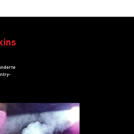
obs
FAQ
kins
änderte
ntry-