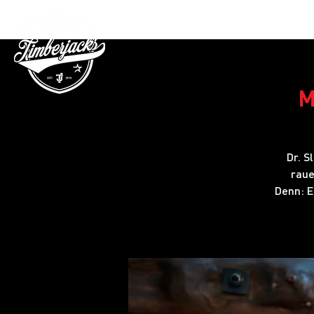
Gutschein
M
Dr. S
raue
Denn: Ei