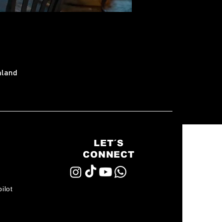
hland
LET´S
CONNECT
ilot