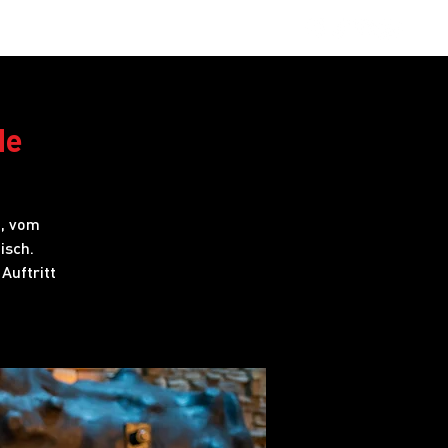
obs
FAQ
de
g, vom
isch.
Auftritt