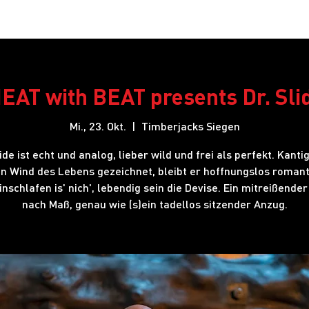
Restaurant
Hotel
Shows
Onlineshop
Blog
J
EAT with BEAT presents Dr. Sli
Mi., 23. Okt.
  |  
Timberjacks Siegen
lide ist echt und analog, lieber wild und frei als perfekt. Kanti
n Wind des Lebens gezeichnet, bleibt er hoffnungslos romant
nschlafen is' nich', lebendig sein die Devise. Ein mitreißender 
nach Maß, genau wie (s)ein tadellos sitzender Anzug.