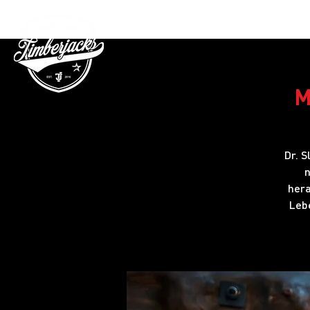
Gutschein
M
Dr. S
n
hera
Leb