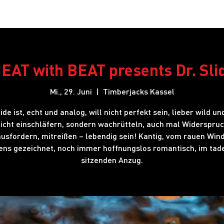
Restaurant
Hotel
Shows
Onlineshop
Blog
J
EAT with BEAT presents Dr. Sli
Mi., 29. Juni
  |  
Timberjacks Kassel
lide ist, echt und analog, will nicht perfekt sein, lieber wild und
icht einschläfern, sondern wachrütteln, auch mal Widerspru
usfordern, mitreißen – lebendig sein! Kantig, vom rauen Win
ens gezeichnet, noch immer hoffnungslos romantisch, im tade
sitzenden Anzug.