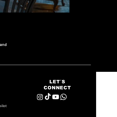
land
LET´S
CONNECT
ilot