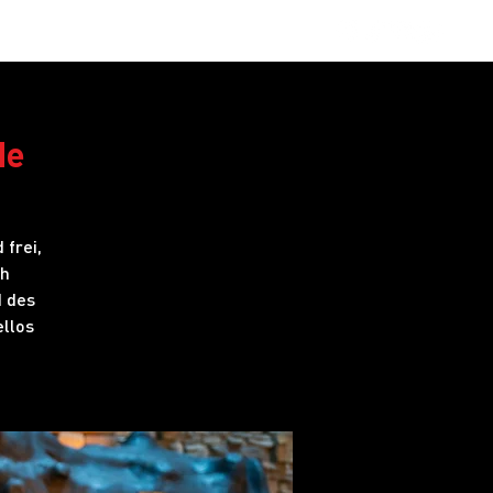
obs
FAQ
de
 frei,
ch
d des
llos