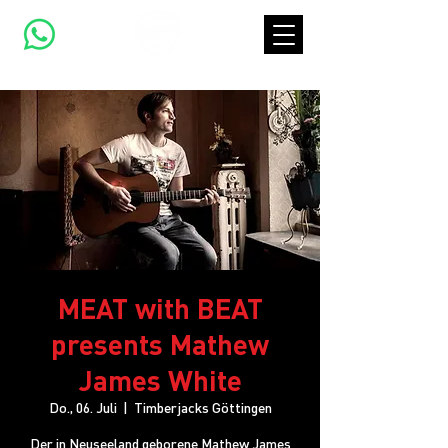
MEAT with BEAT
presents Mathew
James White
Do., 06. Juli
  |  
Timberjacks Göttingen
Der in Neuseeland geborene Mathew James