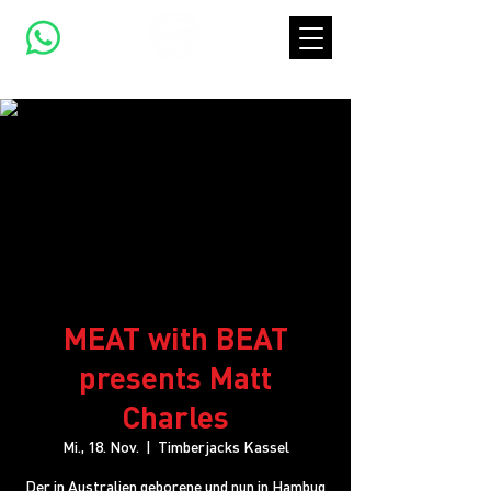
MEAT with BEAT
presents Matt
Charles
Mi., 18. Nov.
  |  
Timberjacks Kassel
Der in Australien geborene und nun in Hambug