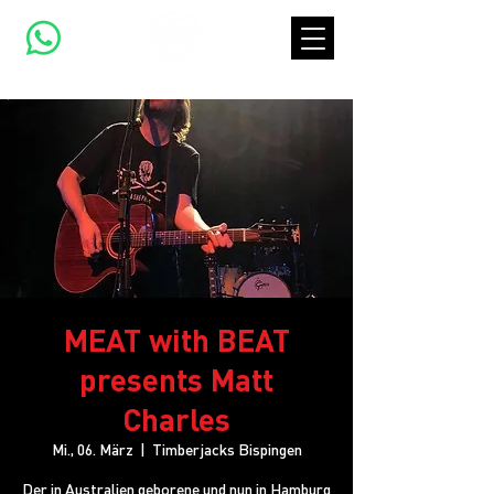
MEAT with BEAT
presents Matt
Charles
Mi., 06. März
  |  
Timberjacks Bispingen
Der in Australien geborene und nun in Hamburg