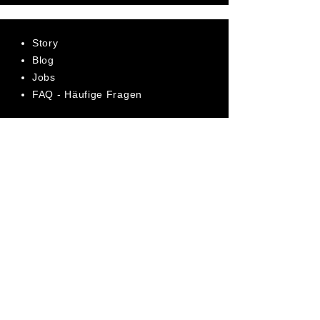
Story
Blog
Jobs
FAQ - Häufige Fragen
AGB
Datenschutz
Impressum
Bewerte uns jetzt auf Trustpilot