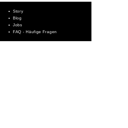
Story
Blog
Jobs
FAQ - Häufige Fragen
AGB
Datenschutz
Impressum
Bewerte uns jetzt auf Trustpilot