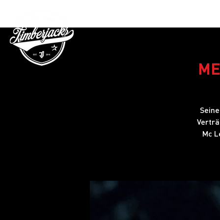
Gutschein
ME
Seine
Verträ
Mc L