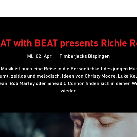
Restaurant
Hotel
Shows
Onlineshop
Blog
J
AT with BEAT presents Richie R
Mi., 02. Apr.
  |  
Timberjacks Bispingen
 Musik ist auch eine Reise in die Persönlichkeit des jungen Mus
umt, zeitlos und melodisch. Ideen von Christy Moore, Luke Kel
ean, Bob Marley oder Sinead O Connor finden sich in seinen W
wieder.