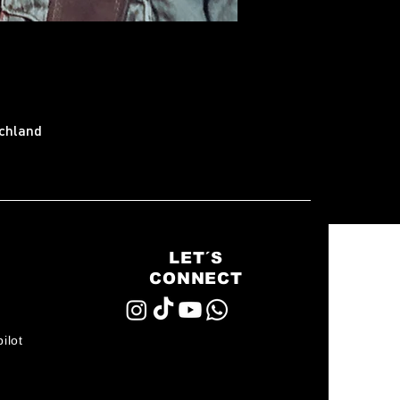
schland
LET´S
CONNECT
ilot