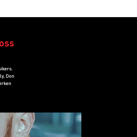
obs
FAQ
oss
ikers.
ly, Don
erken