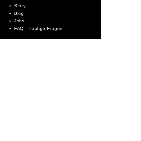
Story
Blog
Jobs
FAQ - Häufige Fragen
AGB
Datenschutz
Impressum
Bewerte uns jetzt auf Trustpilot