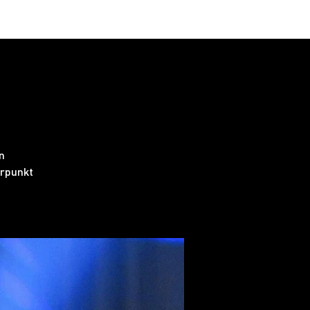
obs
FAQ
n
rpunkt