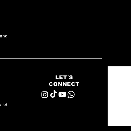
land
LET´S
CONNECT
ilot