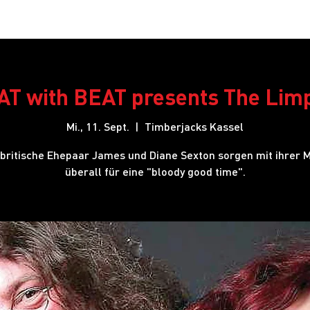
Restaurant
Hotel
Shows
Onlineshop
Blog
J
T with BEAT presents The Lim
Mi., 11. Sept.
  |  
Timberjacks Kassel
britische Ehepaar James und Diane Sexton sorgen mit ihrer 
überall für eine "bloody good time".