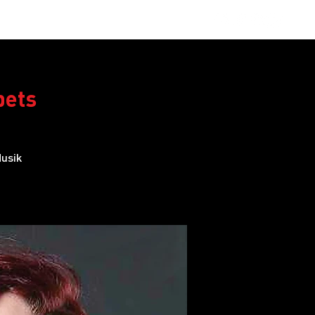
obs
FAQ
pets
Musik