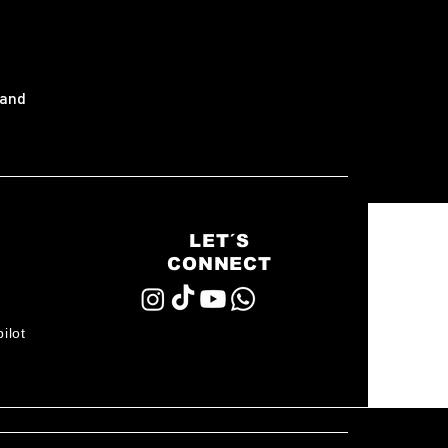
land
LET´S
CONNECT
ilot