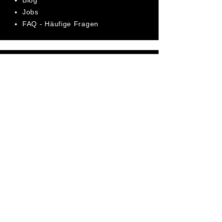
Blog
Jobs
FAQ - Häufige Fragen
AGB
Datenschutz
Impressum
Bewerte uns jetzt auf Trustpilot