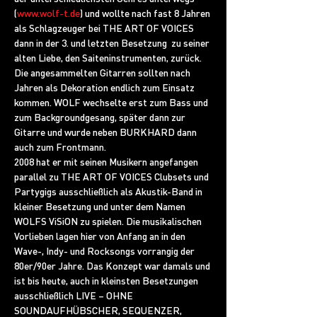
(
www.wolf-t.de
) und wollte nach fast 8 Jahren 
als Schlagzeuger bei THE ART OF VOICES 
dann in der 3. und letzten Besetzung  zu seiner 
alten Liebe, den Saiteninstrumenten, zurück. 
Die angesammelten Gitarren sollten nach 
Jahren als Dekoration endlich zum Einsatz 
kommen. WOLF wechselte erst zum Bass und 
zum Backgroundgesang, später dann zur 
Gitarre und wurde neben BURKHARD dann 
auch zum Frontmann.

2008 hat er mit seinen Musikern angefangen 
parallel zu THE ART OF VOICES Clubsets und 
Partygigs ausschließlich als Akustik-Band in 
kleiner Besetzung und unter dem Namen 
WOLFS ViSiON zu spielen. Die musikalischen 
Vorlieben lagen hier von Anfang an in den 
Wave-, Indy- und Rocksongs vorrangig der 
80er/90er Jahre. Das Konzept war damals und 
ist bis heute, auch in kleinsten Besetzungen 
ausschließlich LIVE – OHNE 
SOUNDAUFHÜBSCHER, SEQUENZER, 