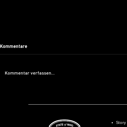
Kommentare
Kommentar verfassen...
Timberjacks Bensheim - jetzt
Timberjack
mit Hotel: Echter
BEEF WITH 
Blockhüttenluxus
Story