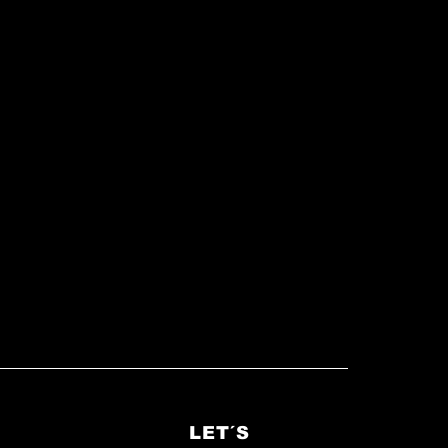
ie
LET´S