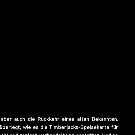
ig aber auch die Rückkehr eines alten Bekannten. 
erlegt, wie es die Timberjacks-Speisekarte für 
ht und geplant, verhandelt und gestritten. Und so 