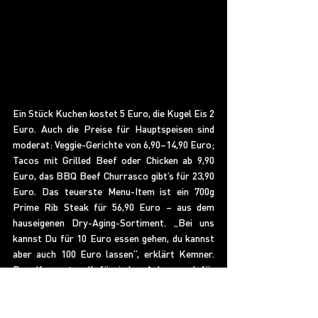
Ein Stück Kuchen kostet 5 Euro, die Kugel Eis 2 
Euro. Auch die Preise für Hauptspeisen sind 
moderat: Veggie-Gerichte von 6,90–14,90 Euro; 
Tacos mit Grilled Beef oder Chicken ab 9,90 
Euro, das BBQ Beef Churrasco gibt’s für 23,90 
Euro. Das teuerste Menu-Item ist ein 700g 
Prime Rib Steak für 56,90 Euro – aus dem 
hauseigenen Dry-Aging-Sortiment. „Bei uns 
kannst Du für 10 Euro essen gehen, du kannst 
aber auch 100 Euro lassen“, erklärt Kemner. 
Das Konzept soll für jeden Anlass und für 
jedermann offen sein.
Standortwahl und 