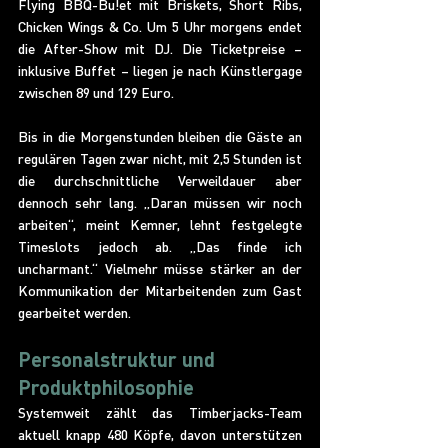
Flying BBQ-Bu!et mit Briskets, Short Ribs, 
Chicken Wings & Co. Um 5 Uhr morgens endet 
die After-Show mit DJ. Die Ticketpreise – 
inklusive Buffet – liegen je nach Künstlergage 
zwischen 89 und 129 Euro.
Bis in die Morgenstunden bleiben die Gäste an 
regulären Tagen zwar nicht, mit 2,5 Stunden ist 
die durchschnittliche Verweildauer aber 
dennoch sehr lang. „Daran müssen wir noch 
arbeiten“, meint Kemner, lehnt festgelegte 
Timeslots jedoch ab. „Das finde ich 
uncharmant.“ Vielmehr müsse stärker an der 
Kommunikation der Mitarbeitenden zum Gast 
gearbeitet werden.
Personalstruktur und 
Produktphilosophie
Systemweit zählt das Timberjacks-Team 
aktuell knapp 480 Köpfe, davon unterstützen 