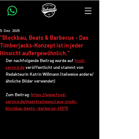
5. Dez. 2025
"Blockbau, Beats & Barbecue - Das
Timberjacks-Konzept ist in jeder
Hinsicht außergewöhnlich."
Der nachfolgende Beitrag wurde auf 
food-
service.de
 veröffentlicht und stammt von 
Redakteurin Katrin Wißmann (teilweise andere/
ähnliche Bilder verwendet)
Zum Beitrag: 
https://www.food-
service.de/maerkte/news/case-study-
blockbau-beats--barbecue-65075